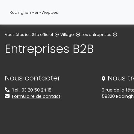
Radinghem-en-Weppes
Entrepri
Vous êtes ici :
Site officiel
Village
Les entreprises
Entreprises B2B
Informations de contact
Nous contacter
Nous t
Tel : 03 20 50 24 18
9 rue de la fête
Formulaire de contact
59320 Rading