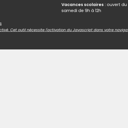
Vacances scolaires
: ouvert du
samedi de 9h à 12h
es
s
tivé. Cet outil nécessite l'activation du Javascript dans votre naviga