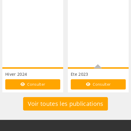
Hiver 2024
Ete 2023
Descriptif du programme
Consulter
Consulter
pour l'été 2023
Voir toutes les publications
Informations de contact