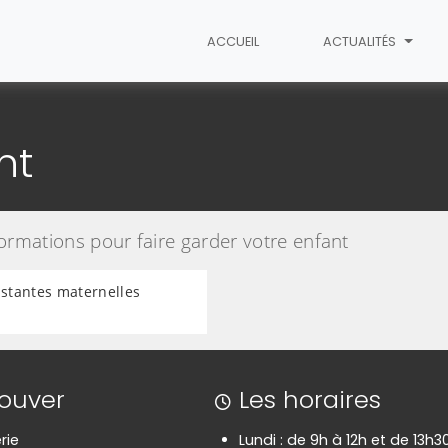
ACCUEIL
ACTUALITÉS
nt
formations pour faire garder votre enfant
istantes maternelles
rouver
Les horaires
rie
Lundi : de 9h à 12h et de 13h3