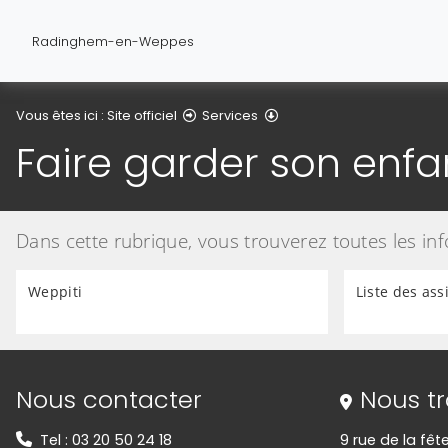
Radinghem-en-Weppes
Faire garder son enfant
Vous êtes ici :
Site officiel
Services
Faire garder son enfa
Dans cette rubrique, vous trouverez toutes les in
Weppiti
Liste des ass
Informations de contact
Nous contacter
Nous t
Tel : 03 20 50 24 18
9 rue de la fête