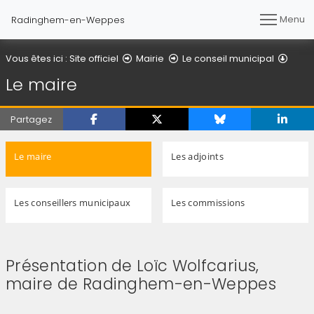
Menu
Radinghem-en-Weppes
Le ma
Vous êtes ici :
Site officiel
Mairie
Le conseil municipal
Le maire
Partagez
Le maire
Les adjoints
Les conseillers municipaux
Les commissions
Présentation de Loïc Wolfcarius,
maire de Radinghem-en-Weppes
(Cliquez sur l'image pour l'agrandir)