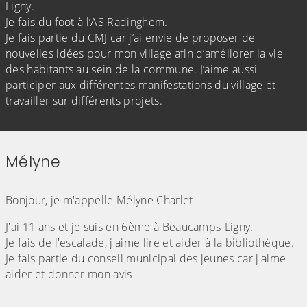
Ligny.
Je fais du foot à l’AS Radinghem.
Je fais partie du CMJ car j’ai envie de proposer de
nouvelles idées pour mon village afin d’améliorer la vie
des habitants au sein de la commune. J’aime aussi
participer aux différentes manifestations du village et
travailler sur différents projets.
Mélyne
(Cliquez sur l'image pour l'agrandir)
Bonjour, je m'appelle Mélyne Charlet
J'ai 11 ans et je suis en 6ème à Beaucamps-Ligny.
Je fais de l'escalade, j'aime lire et aider à la bibliothèque.
Je fais partie du conseil municipal des jeunes car j'aime
aider et donner mon avis