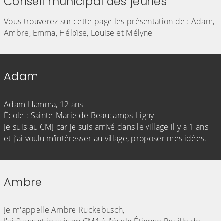
Conseil municipal des jeunes
Vous trouverez sur cette page les présentation de : Adam,
Ambre, Emma, Héloïse, Louise et Mélyne
Adam
(Cliquez sur l'image pour l'agrandir)
Adam Hamma, 12 ans
École : Sainte-Marie de Beaucamps-Ligny
Je suis au CMJ car je suis arrivé dans le village il y a 1 ans
et j’ai voulu m’intéresser au village, proposer mes idées.
Ambre
(Cliquez sur l'image pour l'agrandir)
Je m'appelle Ambre Ruckebusch,