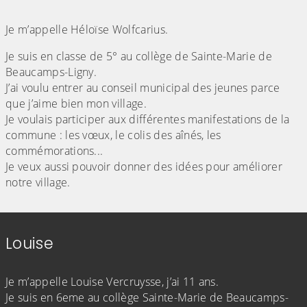
(Cliquez sur l'image pour l'agrandir)
Je m’appelle Héloïse Wolfcarius.
Je suis en classe de 5° au collège de Sainte-Marie de
Beaucamps-Ligny.
J’ai voulu entrer au conseil municipal des jeunes parce
que j’aime bien mon village.
Je voulais participer aux différentes manifestations de la
commune : les vœux, le colis des aînés, les
commémorations...
Je veux aussi pouvoir donner des idées pour améliorer
notre village.
Louise
(Cliquez sur l'image pour l'agrandir)
Je m’appelle Louise Vercruysse, j’ai 11 ans.
Je suis en 6eme au collège Sainte-Marie de Beaucamps-